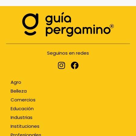
Seguinos en redes
Agro
Belleza
Comercios
Educación
Industrias
Instituciones
Profesionales