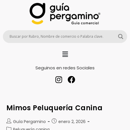
Seguinos en redes Sociales
Mimos Peluquería Canina
Guía Pergamino
enero 2, 2026
Peluquería canina