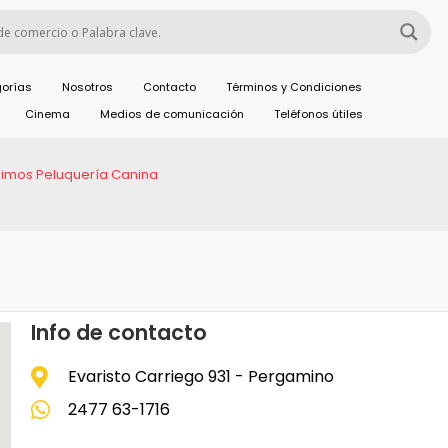
orías
Nosotros
Contacto
Términos y Condiciones
Cinema
Medios de comunicación
Teléfonos útiles
imos Peluquería Canina
Info de contacto
Evaristo Carriego 931 - Pergamino
2477 63-1716