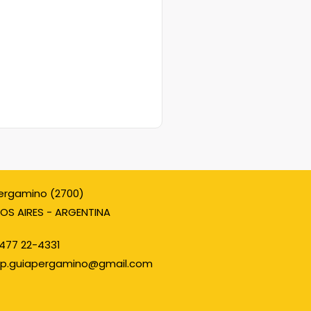
ergamino (2700)
OS AIRES - ARGENTINA
477 22-4331
p.guiapergamino@gmail.com