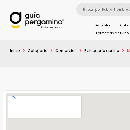
Gupi Blog
Categ
Farmacias de turno
Inicio
Categoría
Comercios
Peluquería canina
M