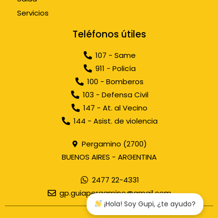
Servicios
Teléfonos útiles
107 - Same
911 - Policía
100 - Bomberos
103 - Defensa Civil
147 - At. al Vecino
144 - Asist. de violencia
Pergamino (2700)
BUENOS AIRES - ARGENTINA
2477 22-4331
gp.guiapergamino@gmail.com
¡Hola! Soy Gupi, ¿te ayudo?