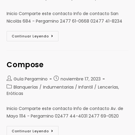
Inicio Comparte este contacto Info de contacto San
Nicolás 684 - Pergamino 2477 61-0668 02477 41-8234
Continuar Leyendo
Compose
Guía Pergamino
noviembre 17, 2023
Blanquerías
/
Indumentarias / Infantil
/
Lencerías,
Eróticas
Inicio Comparte este contacto Info de contacto Av. de
Mayo 1114 - Pergamino 02477 44-4031 2477 69-0520
Continuar Leyendo