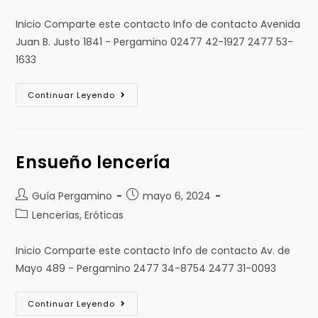
Inicio Comparte este contacto Info de contacto Avenida
Juan B. Justo 1841 - Pergamino 02477 42-1927 2477 53-
1633
Continuar Leyendo
Ensueño lencería
Guía Pergamino
mayo 6, 2024
Lencerías, Eróticas
Inicio Comparte este contacto Info de contacto Av. de
Mayo 489 - Pergamino 2477 34-8754 2477 31-0093
Continuar Leyendo