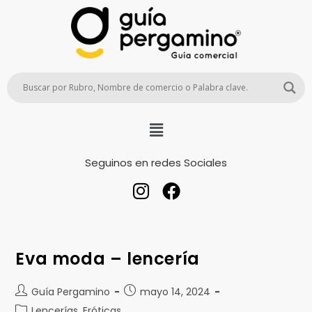
Seguinos en redes Sociales
Eva moda – lencería
Guía Pergamino
mayo 14, 2024
Lencerías, Eróticas