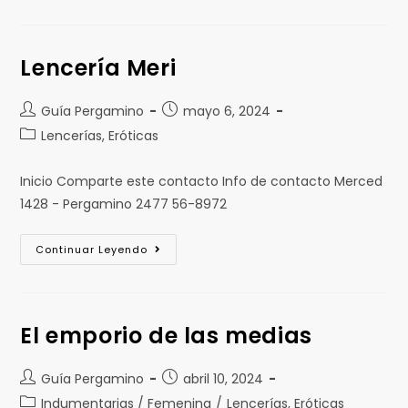
Lencería Meri
Guía Pergamino
mayo 6, 2024
Lencerías, Eróticas
Inicio Comparte este contacto Info de contacto Merced
1428 - Pergamino 2477 56-8972
Continuar Leyendo
El emporio de las medias
Guía Pergamino
abril 10, 2024
Indumentarias / Femenina
/
Lencerías, Eróticas