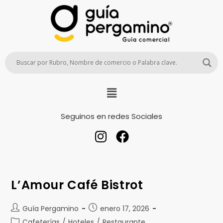
Seguinos en redes Sociales
L’Amour Café Bistrot
Guía Pergamino
enero 17, 2026
Cafeterías
/
Hoteles
/
Restaurante