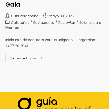
Gaia
Guía Pergamino
mayo 30, 2025
Cafeterías
/
Restaurante
/
Resto-Bar
/
Salones para
Eventos
Inicio Info de contacto Parque Belgrano - Pergamino
2477 20-1941
Continuar Leyendo