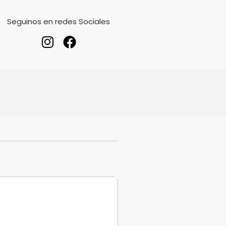
Seguinos en redes Sociales