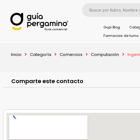
Gupi Blog
Categ
Farmacias de turno
Inicio
Categoría
Comercios
Computación
Ingeni
Comparte este contacto