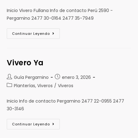
Inicio Vivero Fullana Info de contacto Perú 2590 -
Pergamino 2477 30-0164 2477 35-7949
Continuar Leyendo
Vivero Ya
Guía Pergamino
enero 3, 2026
Planterías, Viveros
/
Viveros
Inicio Info de contacto Pergamino 2477 22-0955 2477
30-3146
Continuar Leyendo