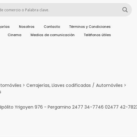
orías
Nosotros
Contacto
Términos y Condiciones
Cinema
Medios de comunicación
Teléfonos útiles
tomóviles > Cerrajerías, Llaves codificadas
/
Automóviles >
s
 Hipólito Yrigoyen 976 - Pergamino 2477 34-7746 02477 42-782