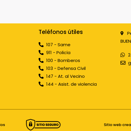
Teléfonos útiles
P
BUEN
107 - Same
911 - Policía
2
100 - Bomberos
g
103 - Defensa Civil
147 - At. al Vecino
144 - Asist. de violencia
dos
Sitio web cre