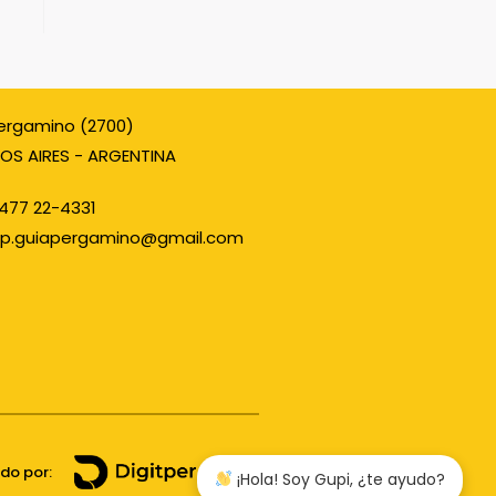
ergamino (2700)
OS AIRES - ARGENTINA
477 22-4331
p.guiapergamino@gmail.com
ado por:
¡Hola! Soy Gupi, ¿te ayudo?