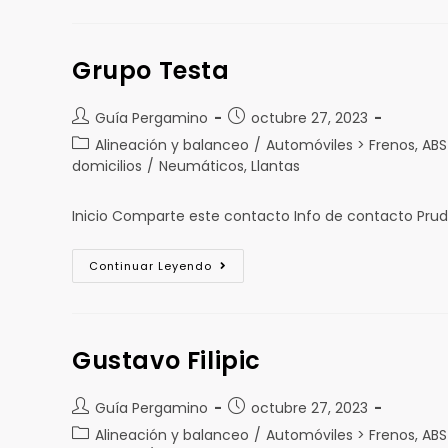
Grupo Testa
Guía Pergamino
octubre 27, 2023
Alineación y balanceo
/
Automóviles > Frenos, ABS
domicilios
/
Neumáticos, Llantas
Inicio Comparte este contacto Info de contacto Pr
Continuar Leyendo
Gustavo Filipic
Guía Pergamino
octubre 27, 2023
Alineación y balanceo
/
Automóviles > Frenos, ABS