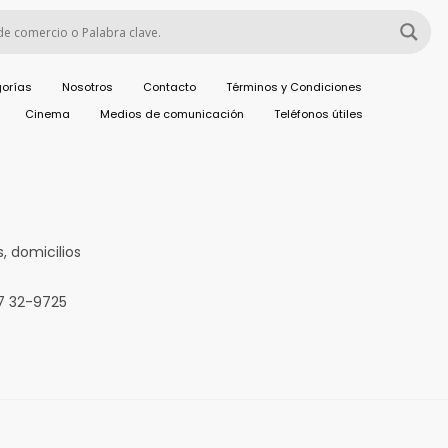
orías
Nosotros
Contacto
Términos y Condiciones
Cinema
Medios de comunicación
Teléfonos útiles
, domicilios
7 32-9725