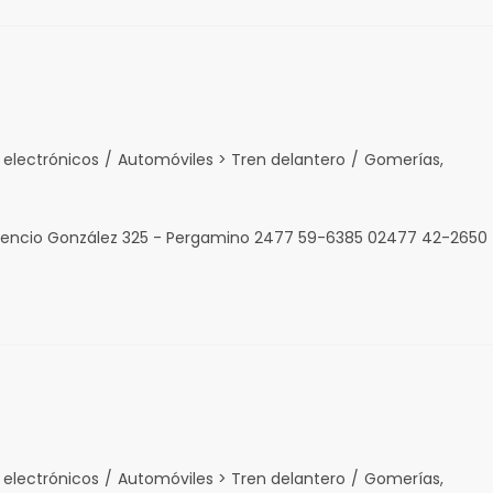
 electrónicos
/
Automóviles > Tren delantero
/
Gomerías,
udencio González 325 - Pergamino 2477 59-6385 02477 42-2650
 electrónicos
/
Automóviles > Tren delantero
/
Gomerías,