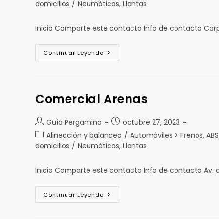
domicilios
/
Neumáticos, Llantas
Inicio Comparte este contacto Info de contacto Ca
Continuar Leyendo
Comercial Arenas
Guía Pergamino
octubre 27, 2023
Alineación y balanceo
/
Automóviles > Frenos, ABS
domicilios
/
Neumáticos, Llantas
Inicio Comparte este contacto Info de contacto Av.
Continuar Leyendo