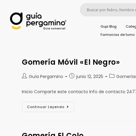
Gupi Blog
Categ
Farmacias de turno
Gomería Móvil «El Negro»
Guía Pergamino
junio 12, 2025
Gomerías
Inicio Comparte este contacto Info de contacto 247
Continuar Leyendo
Gomería El Colo