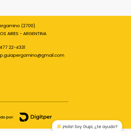
ergamino (2700)
OS AIRES - ARGENTINA
477 22-4331
p.guiapergamino@gmail.com
ado por:
¡Hola! Soy Gupi, ¿te ayudo?