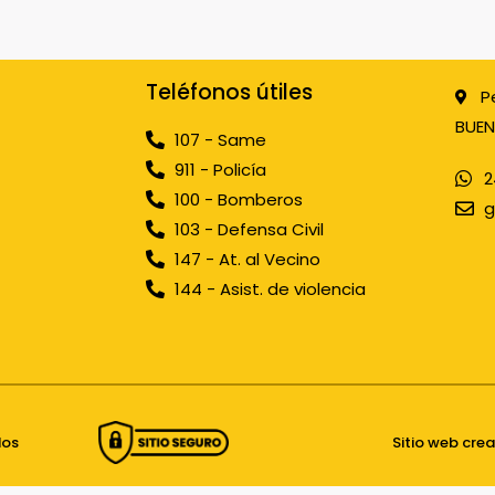
Teléfonos útiles
P
BUEN
107 - Same
911 - Policía
2
100 - Bomberos
g
103 - Defensa Civil
147 - At. al Vecino
144 - Asist. de violencia
dos
Sitio web cre