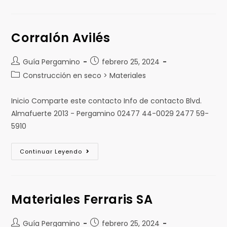
Corralón Avilés
Guía Pergamino
febrero 25, 2024
Construcción en seco > Materiales
Inicio Comparte este contacto Info de contacto Blvd.
Almafuerte 2013 - Pergamino 02477 44-0029 2477 59-
5910
Continuar Leyendo
Materiales Ferraris SA
Guía Pergamino
febrero 25, 2024