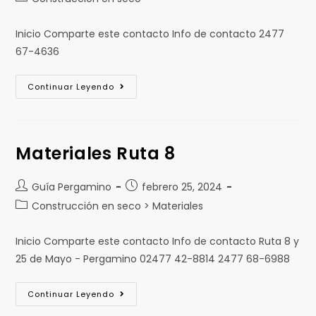
Inicio Comparte este contacto Info de contacto 2477
67-4636
Continuar Leyendo
Materiales Ruta 8
Guía Pergamino
febrero 25, 2024
Construcción en seco > Materiales
Inicio Comparte este contacto Info de contacto Ruta 8 y
25 de Mayo - Pergamino 02477 42-8814 2477 68-6988
Continuar Leyendo