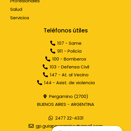
Profesionales
Salud
Servicios
Teléfonos útiles
107 - Same
911 - Policía
100 - Bomberos
103 - Defensa Civil
147 - At. al Vecino
144 - Asist. de violencia
Pergamino (2700)
BUENOS AIRES - ARGENTINA
2477 22-4331
gp.guiapergamino@gmail.com