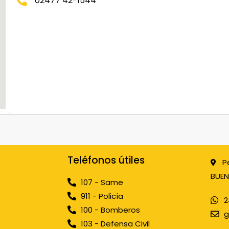
02477 42-1544
Teléfonos útiles
P
BUEN
107 - Same
911 - Policía
2
100 - Bomberos
g
103 - Defensa Civil