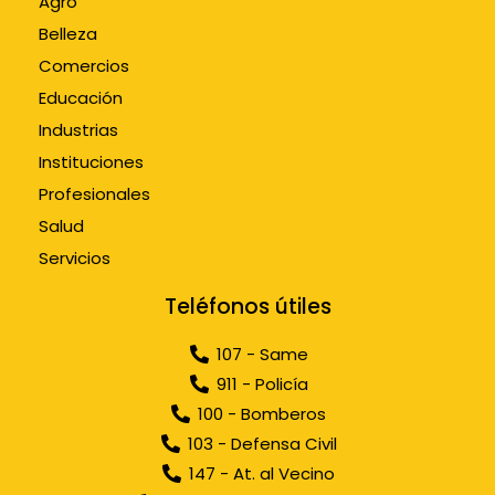
Agro
Belleza
Comercios
Educación
Industrias
Instituciones
Profesionales
Salud
Servicios
Teléfonos útiles
107 - Same
911 - Policía
100 - Bomberos
103 - Defensa Civil
147 - At. al Vecino