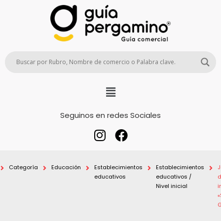
Seguinos en redes Sociales
Categoría
Educación
Establecimientos
Establecimientos
J
educativos
educativos /
d
Nivel inicial
i
«
G