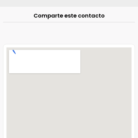
Comparte este contacto