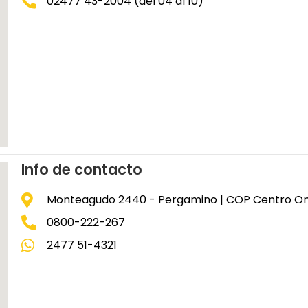
02477 43-2004 (del 04 al 10)
Info de contacto
Monteagudo 2440 - Pergamino | COP Centro O
0800-222-267
2477 51-4321