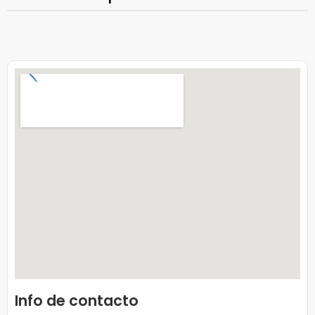
Info de contacto