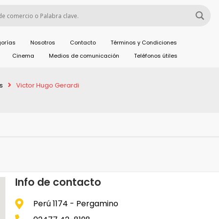
orías
Nosotros
Contacto
Términos y Condiciones
Cinema
Medios de comunicación
Teléfonos útiles
s
Victor Hugo Gerardi
Info de contacto
Perú 1174 - Pergamino