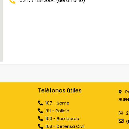
02477 43-2004 (del 04 al 10)
Teléfonos útiles
P
BUEN
107 - Same
911 - Policía
2
100 - Bomberos
g
103 - Defensa Civil