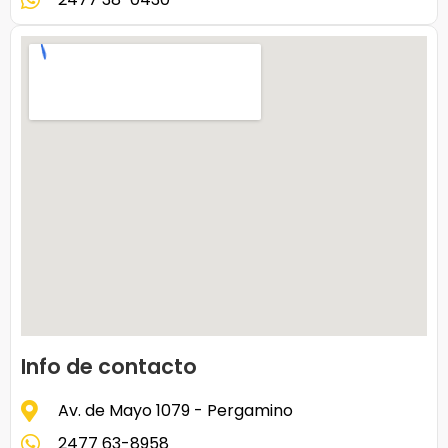
Info de contacto
Av. de Mayo 1079 - Pergamino
2477 63-8958