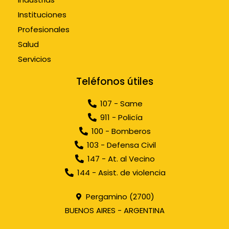
Instituciones
Profesionales
Salud
Servicios
Teléfonos útiles
107 - Same
911 - Policía
100 - Bomberos
103 - Defensa Civil
147 - At. al Vecino
144 - Asist. de violencia
Pergamino (2700)
BUENOS AIRES - ARGENTINA