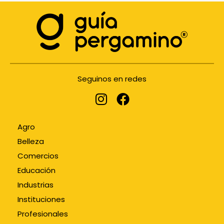
Seguinos en redes
Agro
Belleza
Comercios
Educación
Industrias
Instituciones
Profesionales