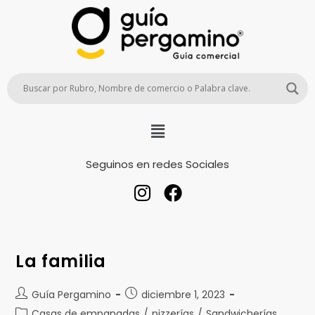
Seguinos en redes Sociales
La familia
Guía Pergamino
diciembre 1, 2023
Casas de empanadas
/
pizzerías
/
Sandwicherías