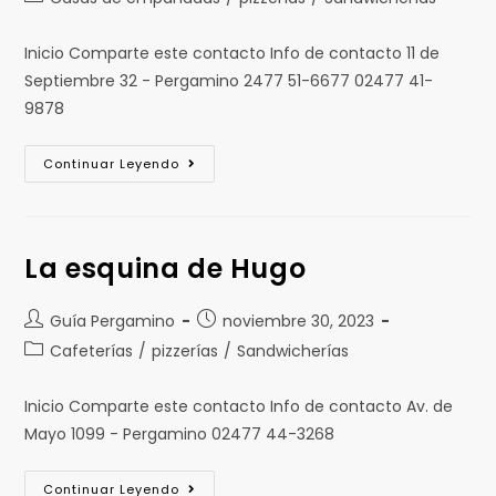
Inicio Comparte este contacto Info de contacto 11 de
Septiembre 32 - Pergamino 2477 51-6677 02477 41-
9878
Continuar Leyendo
La esquina de Hugo
Guía Pergamino
noviembre 30, 2023
Cafeterías
/
pizzerías
/
Sandwicherías
Inicio Comparte este contacto Info de contacto Av. de
Mayo 1099 - Pergamino 02477 44-3268
Continuar Leyendo