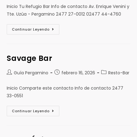
Inicio Tu Refugio Bar Info de contacto Av. Enrique Venini y
Tte. Uzúa - Pergamino 2477 27-0012 02477 44-4760
Continuar Leyendo
Savage Bar
Guía Pergamino
febrero 16, 2026
Resto-Bar
Inicio Comparte este contacto Info de contacto 2477
33-0551
Continuar Leyendo