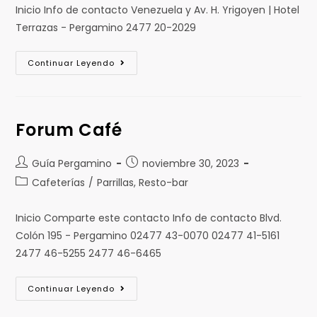
Inicio Info de contacto Venezuela y Av. H. Yrigoyen | Hotel
Terrazas - Pergamino 2477 20-2029
Continuar Leyendo
Forum Café
Guía Pergamino
noviembre 30, 2023
Cafeterías
/
Parrillas, Resto-bar
Inicio Comparte este contacto Info de contacto Blvd.
Colón 195 - Pergamino 02477 43-0070 02477 41-5161
2477 46-5255 2477 46-6465
Continuar Leyendo