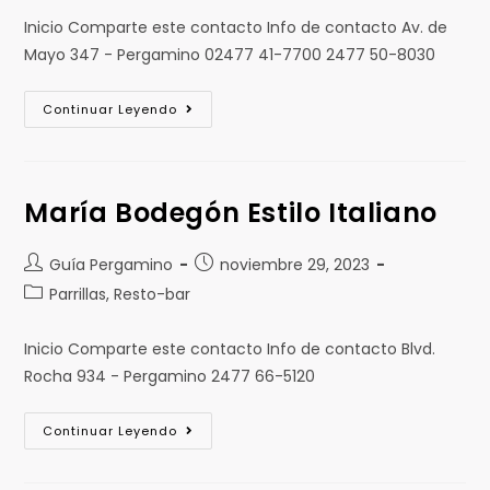
Inicio Comparte este contacto Info de contacto Av. de
Mayo 347 - Pergamino 02477 41-7700 2477 50-8030
Continuar Leyendo
María Bodegón Estilo Italiano
Guía Pergamino
noviembre 29, 2023
Parrillas, Resto-bar
Inicio Comparte este contacto Info de contacto Blvd.
Rocha 934 - Pergamino 2477 66-5120
Continuar Leyendo