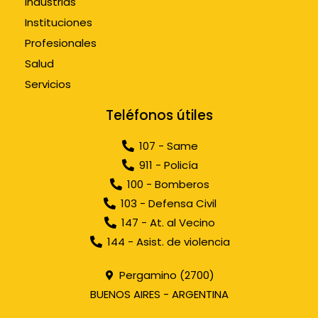
Industrias
Instituciones
Profesionales
Salud
Servicios
Teléfonos útiles
107 - Same
911 - Policía
100 - Bomberos
103 - Defensa Civil
147 - At. al Vecino
144 - Asist. de violencia
Pergamino (2700)
BUENOS AIRES - ARGENTINA