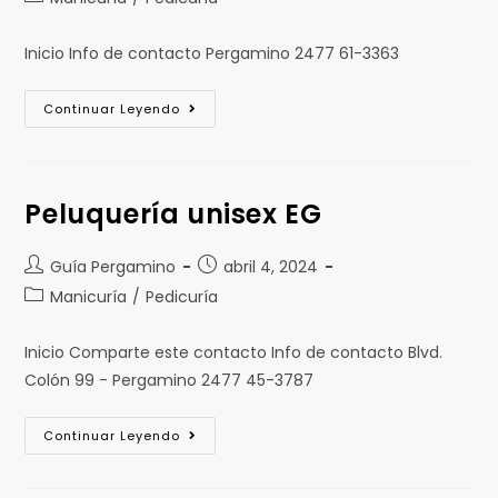
Inicio Info de contacto Pergamino 2477 61-3363
Continuar Leyendo
Peluquería unisex EG
Guía Pergamino
abril 4, 2024
Manicuría
/
Pedicuría
Inicio Comparte este contacto Info de contacto Blvd.
Colón 99 - Pergamino 2477 45-3787
Continuar Leyendo