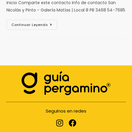
Inicio Comparte este contacto Info de contacto San
Nicolás y Pinto - Galería Matías | Local 8 PB 3468 54-7685
Continuar Leyendo
Seguinos en redes