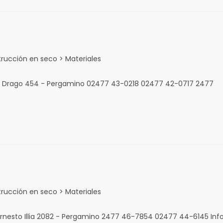
rucción en seco > Materiales
vd. Drago 454 - Pergamino 02477 43-0218 02477 42-0717 2477
rucción en seco > Materiales
Ernesto Illia 2082 - Pergamino 2477 46-7854 02477 44-6145 Inf