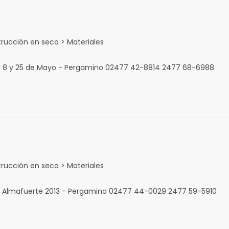
rucción en seco > Materiales
ta 8 y 25 de Mayo - Pergamino 02477 42-8814 2477 68-6988
rucción en seco > Materiales
d. Almafuerte 2013 - Pergamino 02477 44-0029 2477 59-5910