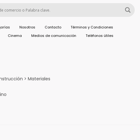
orías
Nosotros
Contacto
Términos y Condiciones
Cinema
Medios de comunicación
Teléfonos útiles
strucción > Materiales
ino