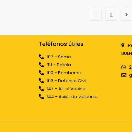
1
2
Teléfonos útiles
P
BUEN
107 - Same
911 - Policía
2
100 - Bomberos
g
103 - Defensa Civil
147 - At. al Vecino
144 - Asist. de violencia