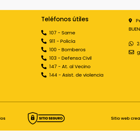
Teléfonos útiles
P
BUEN
107 - Same
911 - Policía
2
100 - Bomberos
g
103 - Defensa Civil
147 - At. al Vecino
144 - Asist. de violencia
dos
Sitio web cre