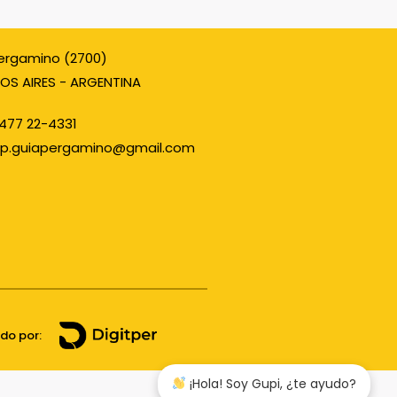
ergamino (2700)
OS AIRES - ARGENTINA
477 22-4331
p.guiapergamino@gmail.com
ado por:
¡Hola! Soy Gupi, ¿te ayudo?