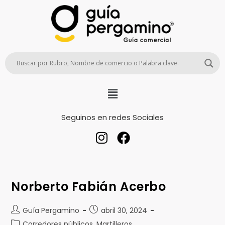
Seguinos en redes Sociales
Norberto Fabián Acerbo
Guía Pergamino
abril 30, 2024
Corredores públicos, Martilleros