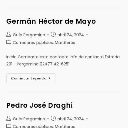
Germán Héctor de Mayo
Guía Pergamino
abril 24, 2024
Corredores públicos, Martilleros
Inicio Comparte este contacto Info de contacto Estrada
201 - Pergamino 02477 42-6251
Continuar Leyendo
Pedro José Draghi
Guía Pergamino
abril 24, 2024
Corredores públicos, Martilleros