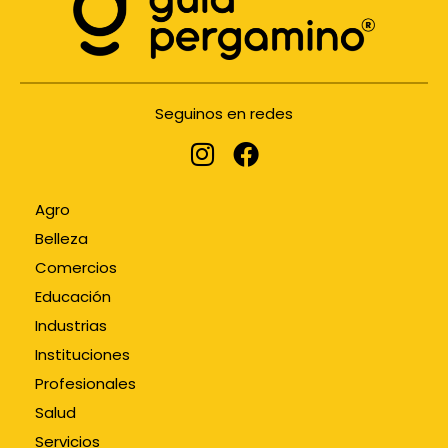
Seguinos en redes
Agro
Belleza
Comercios
Educación
Industrias
Instituciones
Profesionales
Salud
Servicios