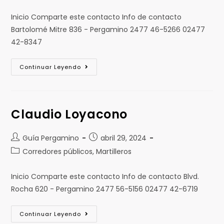
Inicio Comparte este contacto Info de contacto
Bartolomé Mitre 836 - Pergamino 2477 46-5266 02477
42-8347
Continuar Leyendo
Claudio Loyacono
Guía Pergamino
abril 29, 2024
Corredores públicos, Martilleros
Inicio Comparte este contacto Info de contacto Blvd.
Rocha 620 - Pergamino 2477 56-5156 02477 42-6719
Continuar Leyendo