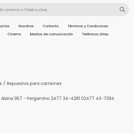
orías
Nosotros
Contacto
Términos y Condiciones
Cinema
Medios de comunicación
Teléfonos útiles
s
/
Repuestos para camiones
d. Alsina 957 - Pergamino 2477 34-4281 02477 43-7394