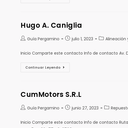
Hugo A. Caniglia
Guía Pergamino
julio 1, 2023
Alineación
Inicio Comparte este contacto Info de contacto Av. 
Continuar Leyendo
CumMotors S.R.L
Guía Pergamino
junio 27, 2023
Repuest
Inicio Comparte este contacto Info de contacto Ru