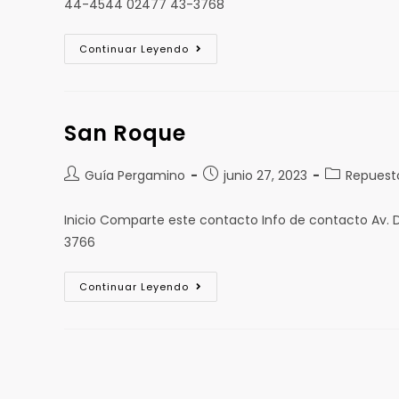
44-4544 02477 43-3768
Continuar Leyendo
San Roque
Guía Pergamino
junio 27, 2023
Repuest
Inicio Comparte este contacto Info de contacto Av. D
3766
Continuar Leyendo