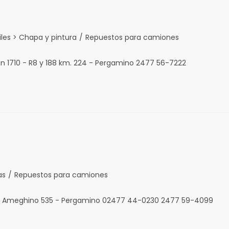
les > Chapa y pintura
/
Repuestos para camiones
in 1710 - R8 y 188 km. 224 - Pergamino 2477 56-7222
as
/
Repuestos para camiones
vd. Ameghino 535 - Pergamino 02477 44-0230 2477 59-4099