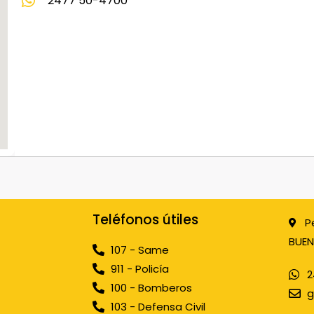
2477 50-4700
Teléfonos útiles
P
BUEN
107 - Same
911 - Policía
2
100 - Bomberos
g
103 - Defensa Civil