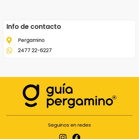
Info de contacto
Pergamino
2477 22-6227
Seguinos en redes