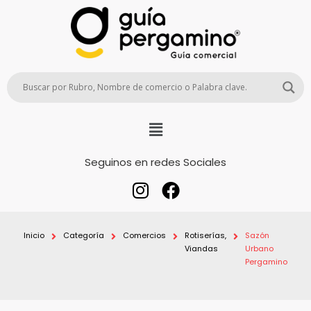
Seguinos en redes Sociales
Inicio
Categoría
Comercios
Rotiserías,
Sazón
Viandas
Urbano
Pergamino