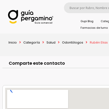
Gupi Blog
Categ
Farmacias de turno
Inicio
Categoría
Salud
Odontólogos
Rubén Elias
Comparte este contacto