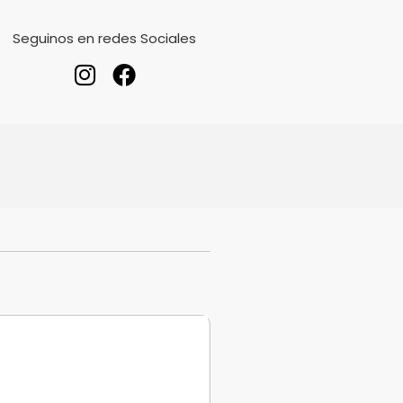
Seguinos en redes Sociales