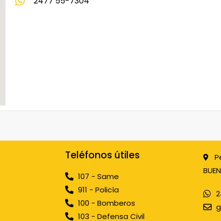
2477 55-7304
Teléfonos útiles
P
BUEN
107 - Same
911 - Policía
2
100 - Bomberos
g
103 - Defensa Civil