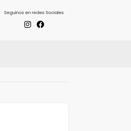
Seguinos en redes Sociales