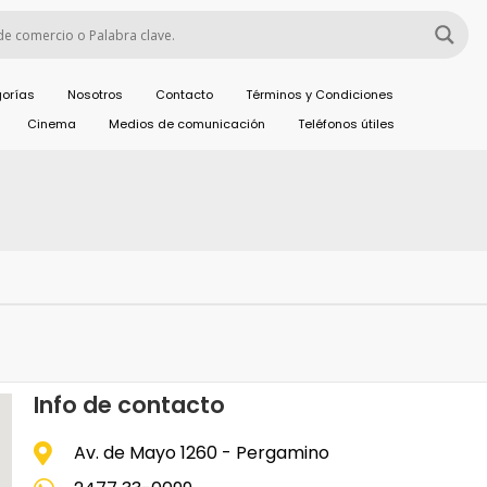
orías
Nosotros
Contacto
Términos y Condiciones
Cinema
Medios de comunicación
Teléfonos útiles
Info de contacto
Av. de Mayo 1260 - Pergamino