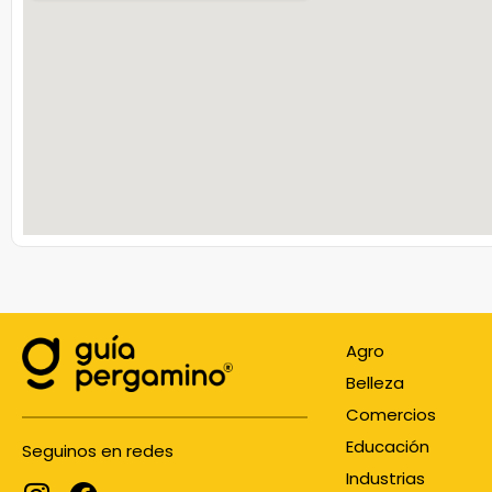
Agro
Belleza
Comercios
Educación
Seguinos en redes
Industrias