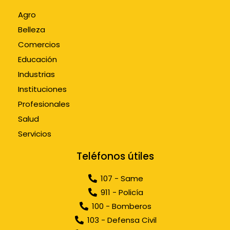
Agro
Belleza
Comercios
Educación
Industrias
Instituciones
Profesionales
Salud
Servicios
Teléfonos útiles
107 - Same
911 - Policía
100 - Bomberos
103 - Defensa Civil