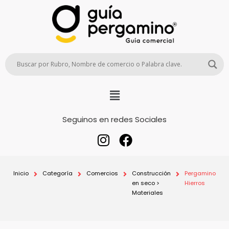
Seguinos en redes Sociales
Inicio
Categoría
Comercios
Construcción
Pergamino
en seco >
Hierros
Materiales