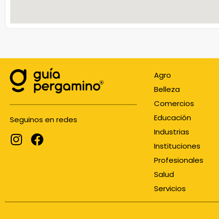
Agro
Belleza
Comercios
Educación
Seguinos en redes
Industrias
Instituciones
Profesionales
Salud
Servicios