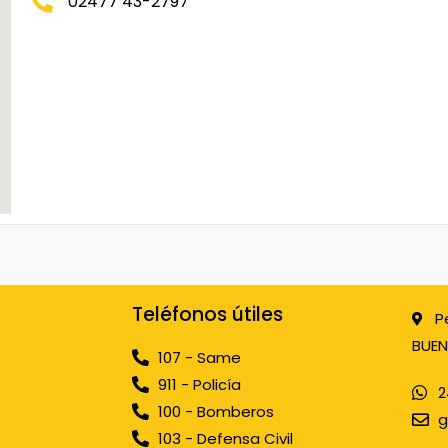
02477 43-2797
Teléfonos útiles
P
BUEN
107 - Same
911 - Policía
2
100 - Bomberos
g
103 - Defensa Civil