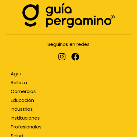
Seguinos en redes
Agro
Belleza
Comercios
Educación
Industrias
Instituciones
Profesionales
Salud