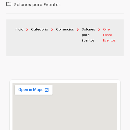
Salones para Eventos
Inicio
Categoría
Comercios
Salones
One
para
Festa
Eventos
Eventos