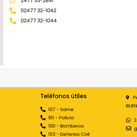
2477 53-2841
02477 32-1042
02477 32-1044
Teléfonos útiles
P
BUEN
107 - Same
911 - Policía
2
100 - Bomberos
g
103 - Defensa Civil