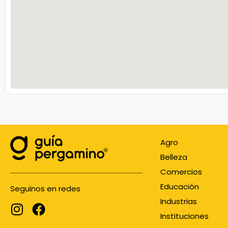
Agro
Belleza
Comercios
Educación
Seguinos en redes
Industrias
Instituciones