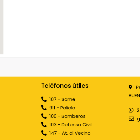
Teléfonos útiles
P
BUEN
107 - Same
911 - Policía
2
100 - Bomberos
g
103 - Defensa Civil
147 - At. al Vecino