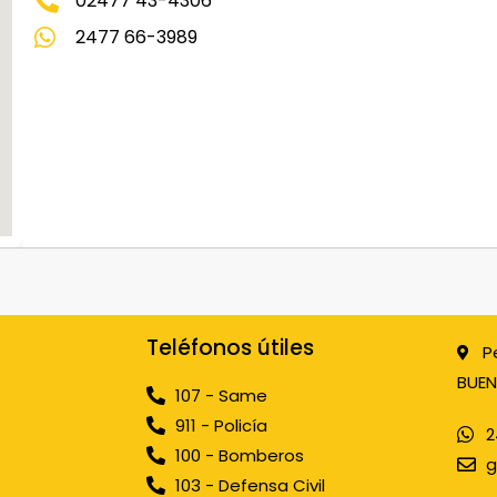
02477 43-4306
2477 66-3989
Teléfonos útiles
P
BUEN
107 - Same
911 - Policía
2
100 - Bomberos
g
103 - Defensa Civil