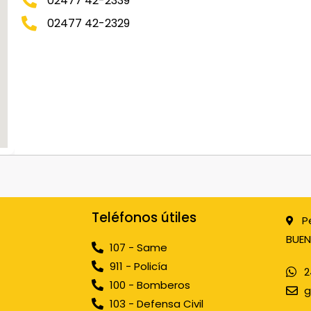
02477 42-2339
02477 42-2329
Teléfonos útiles
P
BUEN
107 - Same
911 - Policía
2
100 - Bomberos
g
103 - Defensa Civil