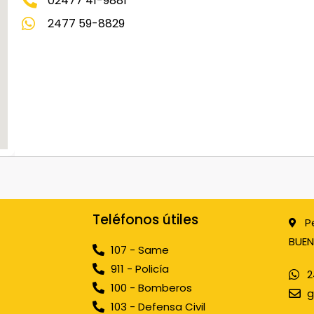
02477 41-9881
2477 59-8829
Teléfonos útiles
P
BUEN
107 - Same
911 - Policía
2
100 - Bomberos
g
103 - Defensa Civil