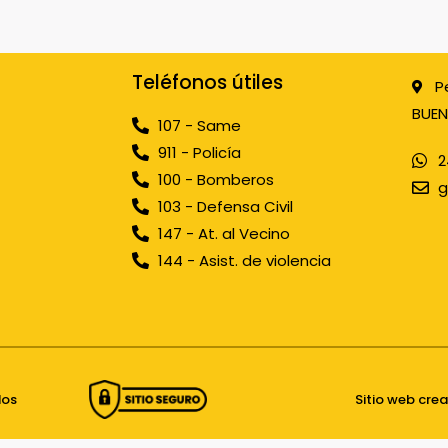
Teléfonos útiles
P
BUEN
107 - Same
911 - Policía
2
100 - Bomberos
g
103 - Defensa Civil
147 - At. al Vecino
144 - Asist. de violencia
dos
Sitio web cre