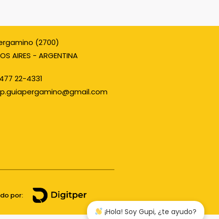
ergamino (2700)
OS AIRES - ARGENTINA
477 22-4331
p.guiapergamino@gmail.com
ado por:
¡Hola! Soy Gupi, ¿te ayudo?