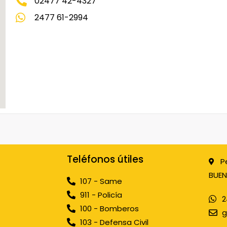
02477 42-4327
2477 61-2994
Teléfonos útiles
P
BUEN
107 - Same
911 - Policía
2
100 - Bomberos
g
103 - Defensa Civil