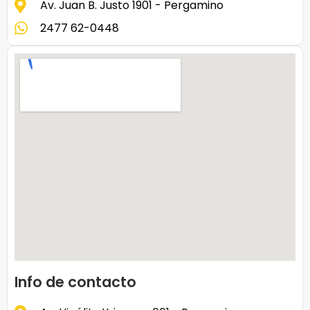
Av. Juan B. Justo 1901 - Pergamino
2477 62-0448
Info de contacto