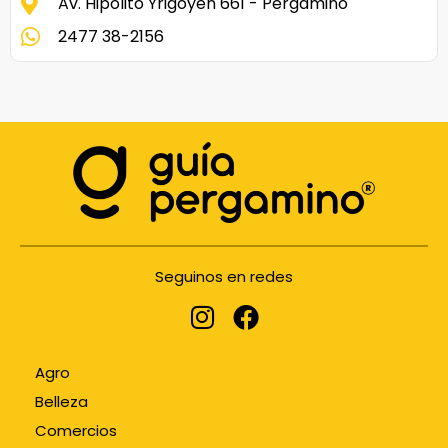
Av. Hipólito Yrigoyen 661 - Pergamino
2477 38-2156
Seguinos en redes
Agro
Belleza
Comercios