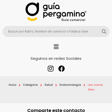
Seguinos en redes Sociales
Inicio
Categoría
Salud
Endocrinología
Lea Juarez
Allen
Comparte este contacto