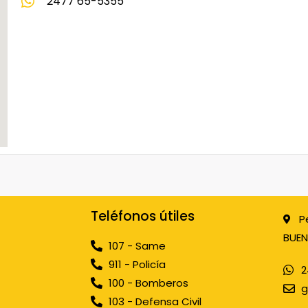
2477 65-5355
Teléfonos útiles
P
BUEN
107 - Same
911 - Policía
2
100 - Bomberos
g
103 - Defensa Civil