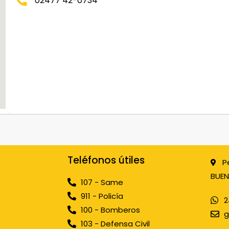
02477 42-0734
Teléfonos útiles
P
BUEN
107 - Same
911 - Policía
2
100 - Bomberos
g
103 - Defensa Civil