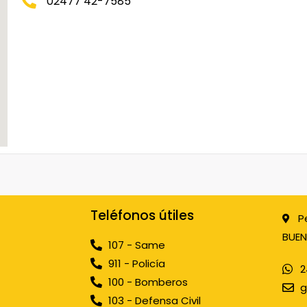
02477 42-7585
Teléfonos útiles
P
BUEN
107 - Same
911 - Policía
2
100 - Bomberos
g
103 - Defensa Civil