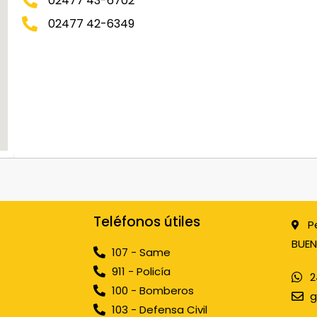
02477 43-6702
02477 42-6349
Teléfonos útiles
P
BUEN
107 - Same
911 - Policía
2
100 - Bomberos
g
103 - Defensa Civil