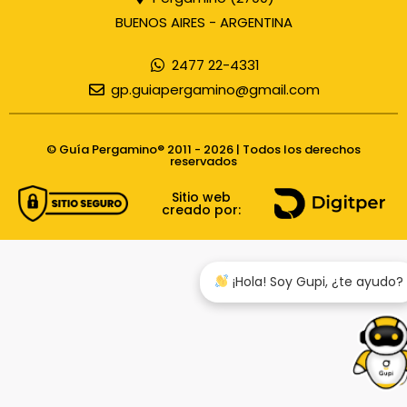
BUENOS AIRES - ARGENTINA
2477 22-4331
gp.guiapergamino@gmail.com
© Guía Pergamino® 2011 - 2026 | Todos los derechos
reservados
Sitio web
creado por:
¡Hola! Soy Gupi, ¿te ayudo?