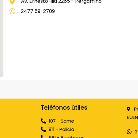
Av. Ernesto Illia 2265 - Pergamino
2477 59-2709
Teléfonos útiles
P
BUEN
107 - Same
911 - Policía
2
100 - Bomberos