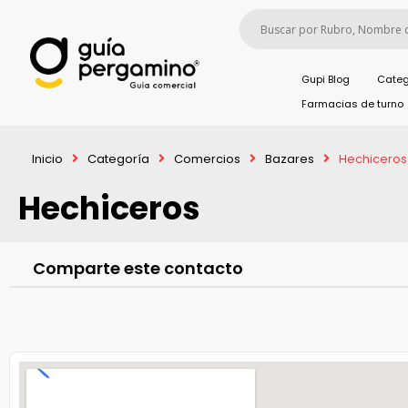
Gupi Blog
Categ
Farmacias de turno
Inicio
Categoría
Comercios
Bazares
Hechiceros
Hechiceros
Comparte este contacto