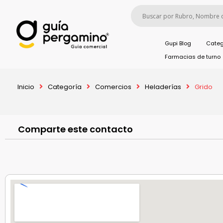
Gupi Blog
Categ
Farmacias de turno
Inicio
Categoría
Comercios
Heladerías
Grido
Comparte este contacto