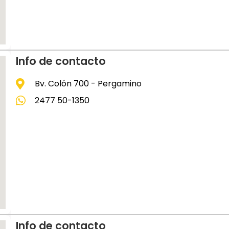
Info de contacto
Bv. Colón 700 - Pergamino
2477 50-1350
Info de contacto