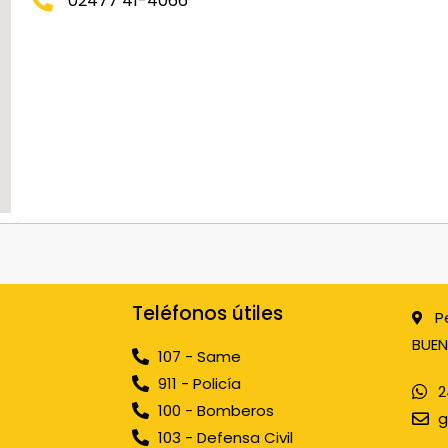
02477 41-4066
Teléfonos útiles
P
BUEN
107 - Same
911 - Policía
2
100 - Bomberos
g
103 - Defensa Civil